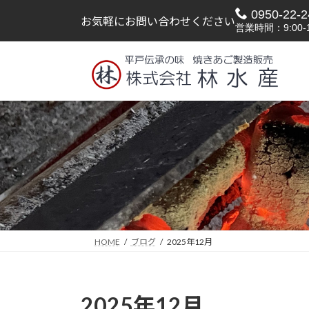
コ
ナ
0950-22-2
お気軽にお問い合わせください
ン
ビ
営業時間：9:00-1
テ
ゲ
ン
ー
ツ
シ
へ
ョ
ス
ン
キ
に
ッ
移
プ
動
HOME
ブログ
2025年12月
2025年12月